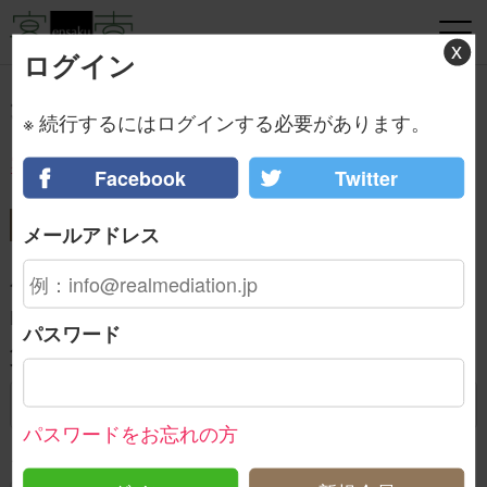
x
ログイン
最新空き状況のお問い合わせ
※ 続行するにはログインする必要があります。
宴索のご利用ガイドをみる
Facebook
Twitter
お問い合わせフォーム
メールアドレス
店舗名
HUBチョムチョム秋葉原店(ハブ)
パスワード
貸切ご利用日時
パスワードをお忘れの方
ご利用予定人数
※お下見以降の変更が可能です