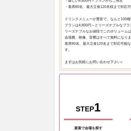
・嬉しい4,800円～プランからご用意
・着席80名、最大立食120名様まで対応
ドリンクメニューが豊富で、なんと100
プランは4,800円～とリーズナブルなプ
リーズナブルなお値段でこのボリュームは
会場費、映像、音響はすべて無料になり
着席80名、最大立食120名まで対応可
す。
まずはお気軽にお問い合わせ下さい♪
1
STEP
宴索で会場を探す