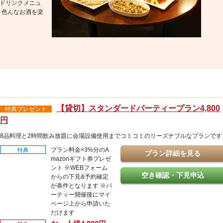
品!ドリンクメニュ
、色んなお酒を楽
【貸切】スタンダードパーティープラン4,800
特典プレゼント
円
8品料理と2時間飲み放題に会場設備使用までコミコミのリーズナブルなプランです
プラン料金×3%分のA
特典
プラン詳細を見る
mazonギフト券プレゼ
ント ※WEBフォーム
空き確認・下見申込
からの下見&予約確定
が条件となります ※パ
ーティー開催後にマイ
ページ上から申請いた
だけます