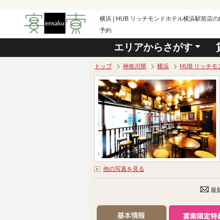
横浜 | HUB リッチモンドホテル横浜駅前
予約
エリアからさがす
トップ
神奈川県
横浜
HUB リッチ
他の写真を見る
最