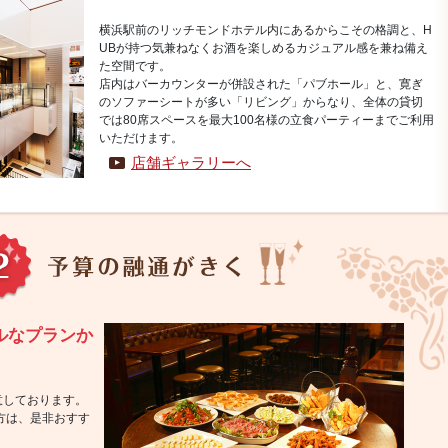
横浜駅前のリッチモンドホテル内にあるからこその格調と、H
UBが持つ気兼ねなくお酒を楽しめるカジュアル感を兼ね備え
た空間です。
店内はバーカウンターが併設された「パブホール」と、寛ぎ
のソファーシートが多い「リビング」からなり、全体の貸切
では80席スペースを最大100名様の立食パーティーまでご利用
いただけます。
店舗ギャラリーへ
ブルなプランか
用意しております。
方は、是非おすす