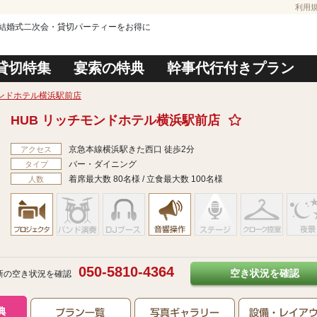
利用
店の結婚式二次会・貸切パーティーをお得に
貸切特集
宴索の特典
幹事代行付きプラン
モンドホテル横浜駅前店
HUB リッチモンドホテル横浜駅前店
京急本線横浜駅きた西口 徒歩2分
アクセス
バー・ダイニング
タイプ
着席最大数 80名様 / 立食最大数 100名様
人数
050-5810-4364
空き状況を確認
新の空き状況を確認