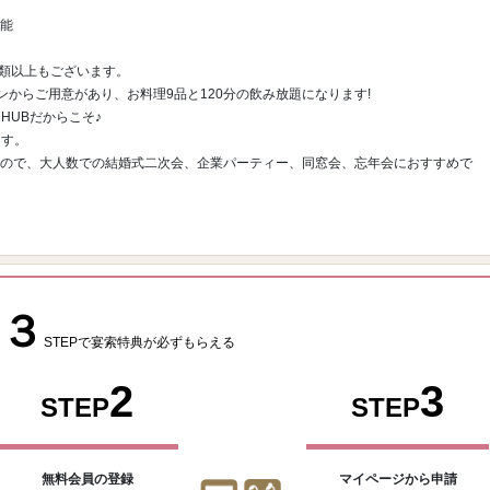
可能
種類以上もございます。
ランからご用意があり、お料理9品と120分の飲み放題になります!
HUBだからこそ♪
ます。
能なので、大人数での結婚式二次会、企業パーティー、同窓会、忘年会におすすめで
３
STEPで宴索特典が必ずもらえる ​
2
3
STEP
STEP
無料会員の登録
マイページから申請