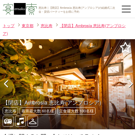
恵比寿 | 【閉店】Ambrosia 恵比寿(アンブロシア)の結婚式二次
会・貸切パーティーをお得に予約
トップ
東京都
恵比寿
【閉店】Ambrosia 恵比寿(アンブロシ
ア)
【閉店】Ambrosia 恵比寿(アンブロシア)
恵比寿
着席最大数 60名様
立食最大数 100名様