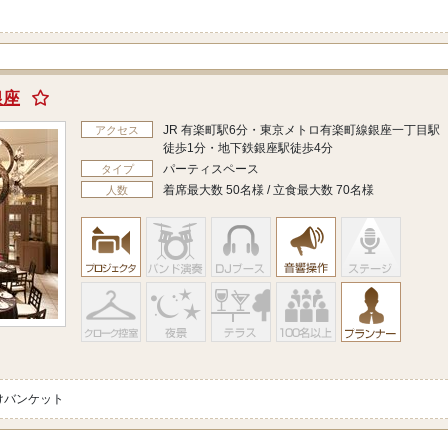
銀座
JR 有楽町駅6分・東京メトロ有楽町線銀座一丁目駅
アクセス
徒歩1分・地下鉄銀座駅徒歩4分
パーティスペース
タイプ
着席最大数 50名様 / 立食最大数 70名様
人数
けバンケット