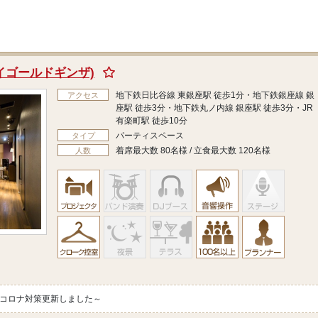
ザステイゴールドギンザ)
地下鉄日比谷線 東銀座駅 徒歩1分・地下鉄銀座線 銀
アクセス
座駅 徒歩3分・地下鉄丸ノ内線 銀座駅 徒歩3分・JR
有楽町駅 徒歩10分
パーティスペース
タイプ
着席最大数 80名様 / 立食最大数 120名様
人数
～コロナ対策更新しました～