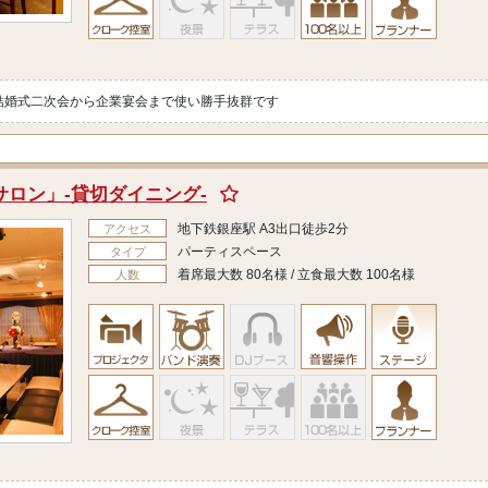
結婚式二次会から企業宴会まで使い勝手抜群です
サロン」-貸切ダイニング-
地下鉄銀座駅 A3出口徒歩2分
アクセス
パーティスペース
タイプ
着席最大数 80名様 / 立食最大数 100名様
人数