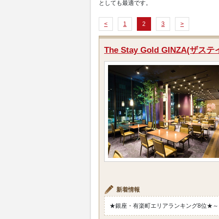
としても最適です。
<
1
2
3
>
The Stay Gold GINZA(
新着情報
★銀座・有楽町エリアランキング8位★