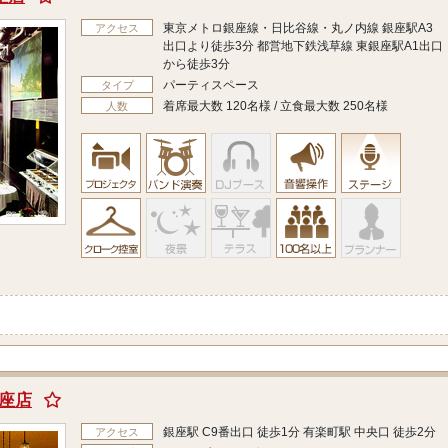
東京メトロ銀座線・日比谷線・丸ノ内線 銀座駅A3
アクセス
出口より徒歩3分 都営地下鉄浅草線 東銀座駅A1出口
から徒歩3分
パーティスペース
タイプ
着席最大数 120名様 / 立食最大数 250名様
人数
銀座店
銀座駅 C9番出口 徒歩1分 有楽町駅 中央口 徒歩2分
アクセス