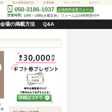
規約
個人情報保護方針
企業情報
サイトマップ
ログイン
050-3186-1037
会場無料提案フォーム
営業時間:
10時～18時(火曜定休）フォームは24時間受付中
会場の掲載方法
Q&A
詳細はコチラ
多
会場