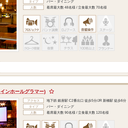
バー・ダイニング
タイプ
着席最大数 48名様 / 立食最大数 70名様
人数
座(ワインホールグラマー)
地下鉄 銀座駅 C2番出口 徒歩5分/JR 新橋駅 徒歩6分
アクセス
バー・ダイニング
タイプ
着席最大数 90名様 / 立食最大数 120名様
人数