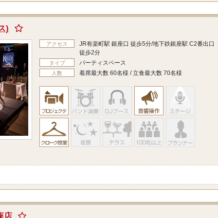
ス)
JR有楽町駅 銀座口 徒歩5分/地下鉄銀座駅 C2番出口
アクセス
徒歩2分
パーティスペース
タイプ
着席最大数 60名様 / 立食最大数 70名様
人数
座店