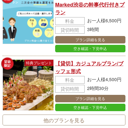
Marked渋谷の幹事代行付きプ
ラン
お一人様6,500円
料金
3時間
貸切時間
プラン詳細を見る
空き確認・下見申込
【貸切】カジュアルプラン/ブ
特典プレゼント
ッフェ形式
お一人様4,500円
料金
2時間30分
貸切時間
プラン詳細を見る
空き確認・下見申込
他のプランを見る