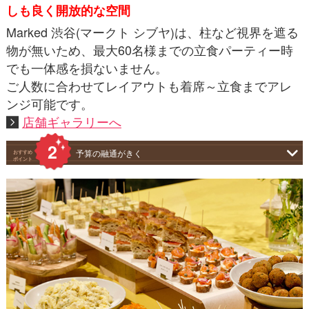
しも良く開放的な空間
Marked 渋谷(マークト シブヤ)は、柱など視界を遮る
物が無いため、最大60名様までの立食パーティー時
でも一体感を損ないません。
ご人数に合わせてレイアウトも着席～立食までアレ
ンジ可能です。
店舗ギャラリーへ
予算の融通がきく
おすすめ
ポイント