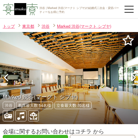
渋谷 | Marked 渋谷(マークト シブヤ)の結婚式二次会・貸切パー
ティーをお得に予約
トップ
東京都
渋谷
Marked 渋谷(マークト シブヤ)
Marked 渋谷(マークト シブヤ)
渋谷
着席最大数 54名様
立食最大数 70名様
会場に関するお問い合わせはコチラ から