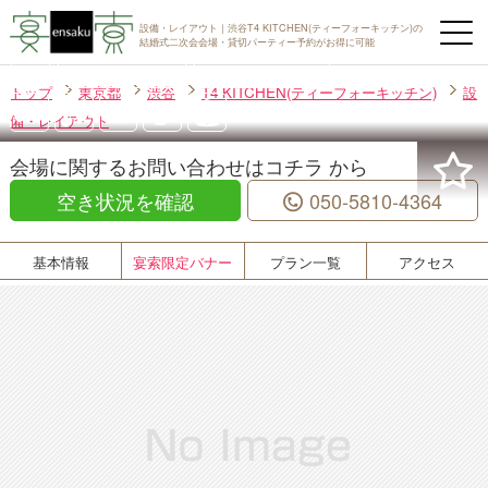
設備・レイアウト｜渋谷T4 KITCHEN(ティーフォーキッチン)の
結婚式二次会会場・貸切パーティー予約がお得に可能
T4 KITCHEN(ティーフォーキッチン)
渋谷
着席最大数 70名様
立食最大数 130名様
トップ
東京都
渋谷
T4 KITCHEN(ティーフォーキッチン)
設
備・レイアウト
会場に関するお問い合わせはコチラ から
空き状況を確認
050-5810-4364
基本情報
宴索限定バナー
プラン一覧
アクセス