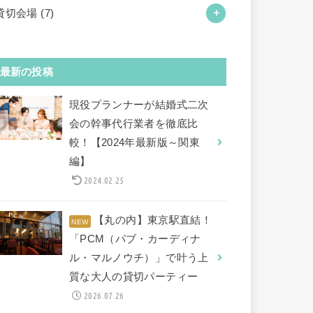
貸切会場
(7)
最新の投稿
現役プランナーが結婚式二次
会の幹事代行業者を徹底比
較！【2024年最新版～関東
編】
2024.02.25
【丸の内】東京駅直結！
「PCM（パブ・カーディナ
ル・マルノウチ）」で叶う上
質な大人の貸切パーティー
2026.07.26