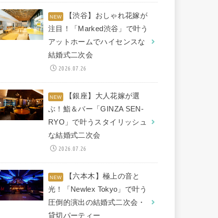
【渋谷】おしゃれ花嫁が
注目！「Marked渋谷」で叶う
アットホームでハイセンスな
結婚式二次会
2026.07.26
【銀座】大人花嫁が選
ぶ！鮨＆バー「GINZA SEN-
RYO」で叶うスタイリッシュ
な結婚式二次会
2026.07.26
【六本木】極上の音と
光！「Newlex Tokyo」で叶う
圧倒的演出の結婚式二次会・
貸切パーティー