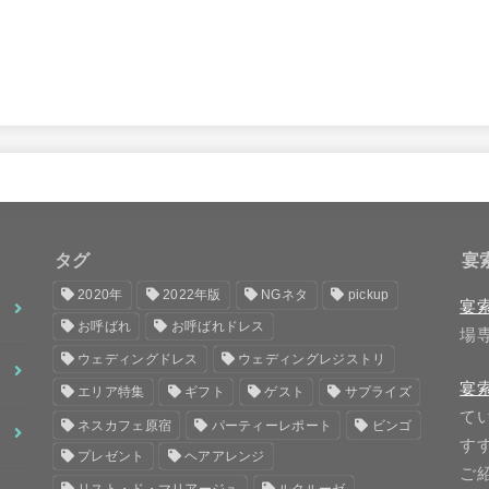
タグ
宴索
2020年
2022年版
NGネタ
pickup
宴
お呼ばれ
お呼ばれドレス
場
ウェディングドレス
ウェディングレジストリ
宴索
エリア特集
ギフト
ゲスト
サプライズ
て
ネスカフェ原宿
パーティーレポート
ビンゴ
す
プレゼント
ヘアアレンジ
ご