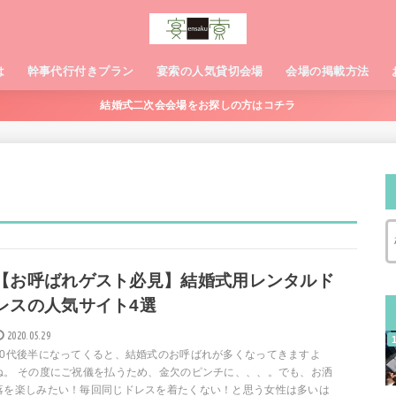
は
幹事代行付きプラン
宴索の人気貸切会場
会場の掲載方法
結婚式二次会会場をお探しの方はコチラ
【お呼ばれゲスト必見】結婚式用レンタルド
レスの人気サイト4選
2020.05.29
20代後半になってくると、結婚式のお呼ばれが多くなってきますよ
ね。 その度にご祝儀を払うため、金欠のピンチに、、、。でも、お洒
落を楽しみたい！毎回同じドレスを着たくない！と思う女性は多いは