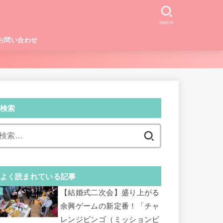
SEARCH
お問い合わせ
検索
検
索:
よく読まれている記事
【結婚式二次会】盛り上がる
余興ゲームの新定番！「チャ
レンジビンゴ（ミッションビ