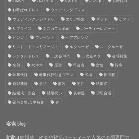
2020年
2022年版
NGネタ
pickup
お呼ばれ
お呼ばれドレス
ウェディングドレス
ウェディングレジストリ
エリア特集
ギフト
ゲスト
サプライズ
ネスカフェ原宿
パーティーレポート
ビンゴ
プレゼント
ヘアアレンジ
リスト・ド・マリアージュ
ルクルーゼ
ル・クルーゼ
レンタルドレス
二次会TIPS
二次会ネタ
会場特集
余興
六本木
原宿
司会者
女性
幹事
幹事代行
幹事代行付きプラン
式場
招待状
新郎新婦
景品
服装
男性
結婚式
結婚式二次会
結婚祝い
表参道
貸切会場
貸切会場.会場特集
鍋
宴索 blog
宴索
は結婚式二次会や貸切パーティーで人気の会場専門の