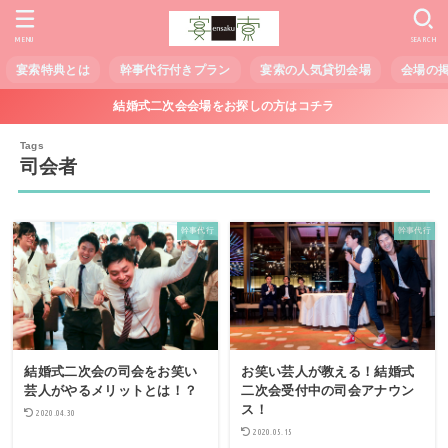
MENU
SEARCH
宴索特典とは
幹事代行付きプラン
宴索の人気貸切会場
会場の
結婚式二次会会場をお探しの方はコチラ
司会者
幹事代行
幹事代行
結婚式二次会の司会をお笑い
お笑い芸人が教える！結婚式
芸人がやるメリットとは！？
二次会受付中の司会アナウン
ス！
2020.04.30
2020.05.15