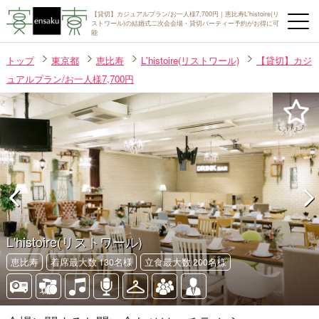
【貸切】カジュアルプラン/お一人様7,700円｜恵比寿L'histoire(リ
ストワール)の結婚式二次会会場・貸切パーティー予約がお得に可
能
トップ
東京都
恵比寿
L'histoire(リストワール)
【貸切】カジ
ュアルプラン/お一人様7,700円
L'histoire(リストワール)
恵比寿
着席最大数 130名様
立食最大数 200名様