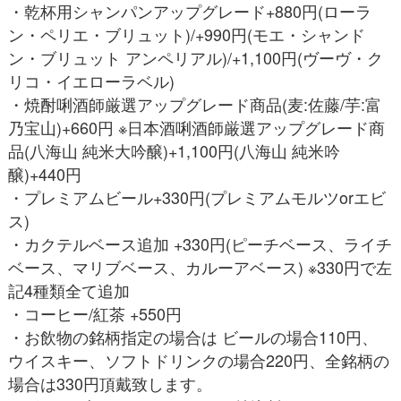
・乾杯用シャンパンアップグレード+880円(ローラ
ン・ペリエ・ブリュット)/+990円(モエ・シャンド
ン・ブリュット アンペリアル)/+1,100円(ヴーヴ・ク
リコ・イエローラベル)
・焼酎唎酒師厳選アップグレード商品(麦:佐藤/芋:富
乃宝山)+660円 ※日本酒唎酒師厳選アップグレード商
品(八海山 純米大吟醸)+1,100円(八海山 純米吟
醸)+440円
・プレミアムビール+330円(プレミアムモルツorエビ
ス)
・カクテルベース追加 +330円(ピーチベース、ライチ
ベース、マリブベース、カルーアベース) ※330円で左
記4種類全て追加
・コーヒー/紅茶 +550円
・お飲物の銘柄指定の場合は ビールの場合110円、
ウイスキー、ソフトドリンクの場合220円、全銘柄の
場合は330円頂戴致します。