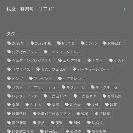
銀座・有楽町エリア
(1)
タグ
2020年
2022年版
NGネタ
pickup
お呼ばれ
お呼ばれドレス
ウェディングドレス
ウェディングレジストリ
エリア特集
ギフト
ゲスト
サプライズ
ネスカフェ原宿
パーティーレポート
ビンゴ
プレゼント
ヘアアレンジ
リスト・ド・マリアージュ
ルクルーゼ
ル・クルーゼ
レンタルドレス
二次会TIPS
二次会ネタ
会場特集
余興
六本木
原宿
司会者
女性
幹事
幹事代行
幹事代行付きプラン
式場
招待状
新郎新婦
景品
服装
男性
結婚式
結婚式二次会
結婚祝い
表参道
貸切会場