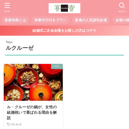
MENU
SEARCH
宴索特典とは
幹事代行付きプラン
宴索の人気貸切会場
会場の
結婚式二次会会場をお探しの方はコチラ
ルクルーゼ
結婚祝い
ル・クルーゼの鍋が、女性の
結婚祝いで喜ばれる理由を解
説
2020.06.08