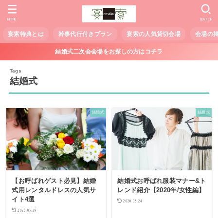
MENU
SEARCH
宴索特典とは
幹事代行付きプラン
宴索の人気貸切会場
会場の
結婚式二次会会場をお探しの方はコチラ
結婚式
結婚式
結婚式
【お呼ばれゲスト必見】結婚
結婚式お呼ばれ服装マナー&ト
式用レンタルドレスの人気サ
レンド紹介【2020年/女性編】
イト4選
2020.05.24
2020.05.29