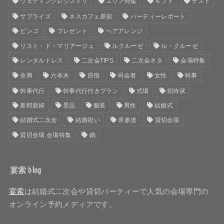
ウェディングレジストリ
エリア特集
ギフト
ゲスト
サプライズ
ネスカフェ原宿
パーティーレポート
ビンゴ
プレゼント
ヘアアレンジ
リスト・ド・マリアージュ
ルクルーゼ
ル・クルーゼ
レンタルドレス
二次会TIPS
二次会ネタ
会場特集
余興
六本木
原宿
司会者
女性
幹事
幹事代行
幹事代行付きプラン
式場
招待状
新郎新婦
景品
服装
男性
結婚式
結婚式二次会
結婚祝い
表参道
貸切会場
貸切会場.会場特集
鍋
宴索 blog
宴索
は結婚式二次会や貸切パーティーで人気の会場専門の
オンライン予約メディアです。