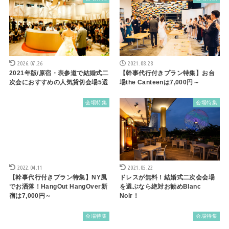
2026.07.26
2021.08.28
2021年版/原宿・表参道で結婚式二
【幹事代行付きプラン特集】お台
次会におすすめの人気貸切会場5選
場the Canteenは7,000円～
会場特集
会場特集
2022.04.11
2021.05.22
【幹事代行付きプラン特集】NY風
ドレスが無料！結婚式二次会会場
でお洒落！HangOut HangOver新
を選ぶなら絶対お勧めBlanc
宿は7,000円～
Noir！
会場特集
会場特集