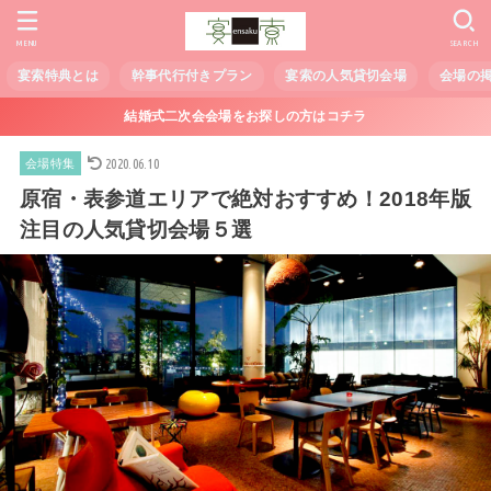
MENU
SEARCH
宴索特典とは
幹事代行付きプラン
宴索の人気貸切会場
会場の
結婚式二次会会場をお探しの方はコチラ
2020.06.10
会場特集
原宿・表参道エリアで絶対おすすめ！2018年版
注目の人気貸切会場５選