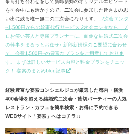
事前打ち合わせをして新郎新婦のオリジナルエピソード
を司会中にも活かすので、二次会に参加した皆さまの思
い出に残る唯一無二の二次会になります。
2次会エンタ
~1,500円からの幹事代行サービス 2次会エンタなら、プ
ロお笑い芸人と専属プランナーに、面倒な結婚式二次会
の幹事をまるっとお任せ♪ 新郎新婦様のご要望に合わせ
て、会費1,500円~の豊富なプランをご用意しておりま
す。 まずは詳しいサービス内容と料金プランをチェッ
ク！ 宴索のまとめblog記事
経験豊富な宴索コンシェルジュが厳選した都内・横浜
400会場を超える結婚式二次会・貸切パーティーの人気
レストラン・カフェを簡単検索・お得に予約できる
WEBサイト「宴索」へはコチラ↓↓